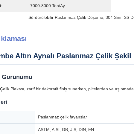
i:
7000-8000 Ton/ay
Sürdürülebilir Paslanmaz Çelik Döşeme
, 
304 Sınıf SS 
ıklaması
embe Altın Aynalı Paslanmaz Çelik Şeki
l Görünümü
lik Plakası, zarif bir dekoratif finiş sunarken, plitelerden ve aşınmad
eri
Paslanmaz çelik fayanslar
ASTM, AISI, GB, JIS, DIN, EN