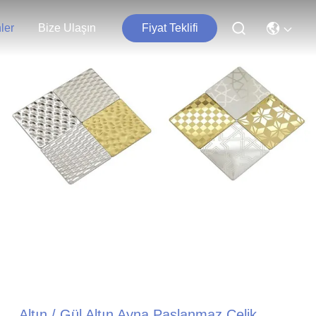
ler
Bize Ulaşın
Fiyat Teklifi
Altın / Gül Altın Ayna Paslanmaz Çelik