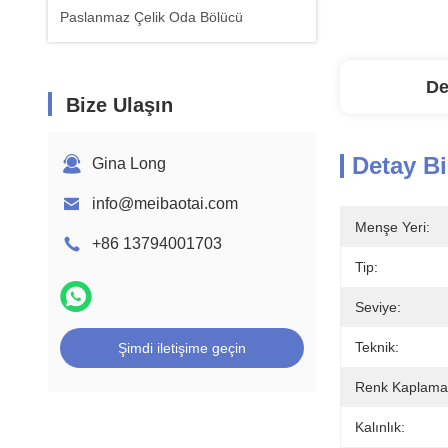
Paslanmaz Çelik Oda Bölücü
De
Bize Ulaşın
Detay Bi
Gina Long
info@meibaotai.com
Menşe Yeri:
+86 13794001703
Tip:
Seviye:
Teknik:
Şimdi iletişime geçin
Renk Kaplama
Kalınlık: