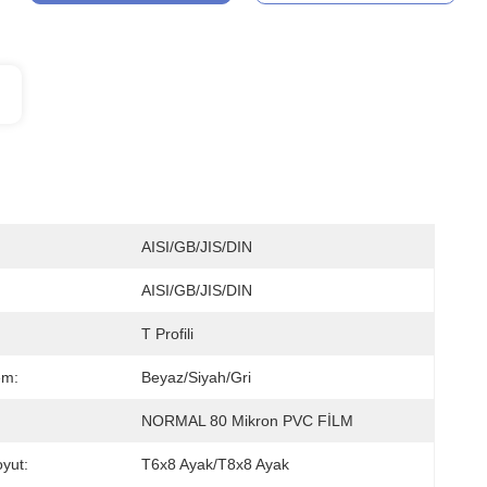
AISI/GB/JIS/DIN
AISI/GB/JIS/DIN
T Profili
em:
Beyaz/Siyah/Gri
NORMAL 80 Mikron PVC FİLM
yut:
T6x8 Ayak/T8x8 Ayak