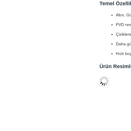
Temel Özelli
Altın, G
PVD renk 
Çizikler
Daha gü
Hızlı bo
Ürün Resiml