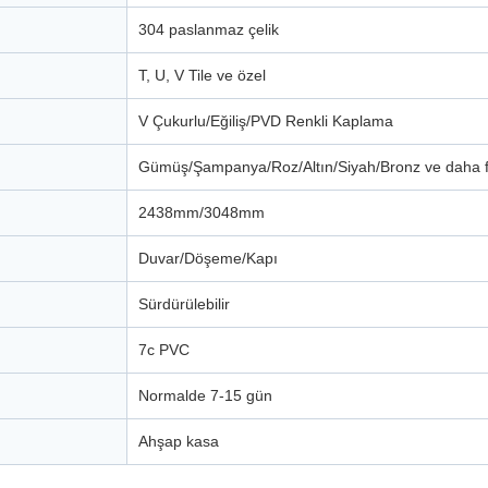
304 paslanmaz çelik
T, U, V Tile ve özel
V Çukurlu/Eğiliş/PVD Renkli Kaplama
Gümüş/Şampanya/Roz/Altın/Siyah/Bronz ve daha f
2438mm/3048mm
Duvar/Döşeme/Kapı
Sürdürülebilir
7c PVC
Normalde 7-15 gün
Ahşap kasa