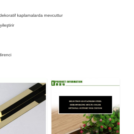
 dekoratif kaplamalarda mevcuttur
ileştirir
direnci