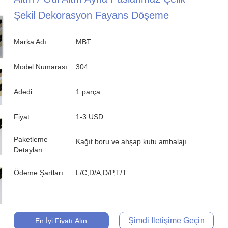
Şekil Dekorasyon Fayans Döşeme
Marka Adı:
MBT
Model Numarası:
304
Adedi:
1 parça
Fiyat:
1-3 USD
Paketleme
Kağıt boru ve ahşap kutu ambalajı
Detayları:
Ödeme Şartları:
L/C,D/A,D/P,T/T
Şimdi Iletişime Geçin
En İyi Fiyatı Alın