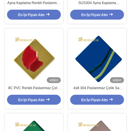
Ayna Kaplama Renkli Paslanmaz
SUS304 Ayna Kaplama
Çelik Levha JIS Standardı 1.2mm
Paslanmaz Çelik Levha, 2000mm
Kalınlık
Ss Renkli Sac
En İyi Fiyatı Alın
En İyi Fiyatı Alın
video
video
8C PVC Renkli Paslanmaz Çelik
4x8 304 Paslanmaz Çelik Sac
Sac, ISO Ayna Kaplama Sac
Renkli Levha Titreşim Kumlama
Kaplama
En İyi Fiyatı Alın
En İyi Fiyatı Alın