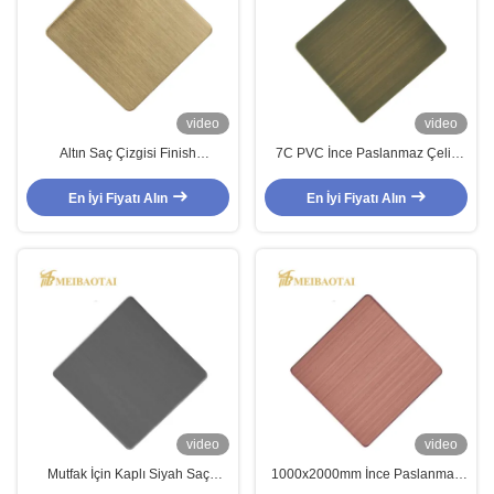
video
video
Altın Saç Çizgisi Finish
7C PVC İnce Paslanmaz Çelik
Paslanmaz Çelik Sac, DIN 4x10
Sac, 1219 x 2438mm 201
Paslanmaz Çelik Sac
paslanmaz sac
En İyi Fiyatı Alın
En İyi Fiyatı Alın
video
video
Mutfak İçin Kaplı Siyah Saç
1000x2000mm İnce Paslanmaz