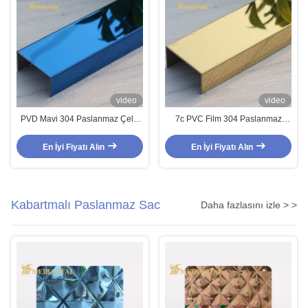
video
video
PVD Mavi 304 Paslanmaz Çelik
7c PVC Film 304 Paslanmaz
U Dekorasyon Duvar
Çelik Ayna Yüzey U Fayans
Dekorasyonu için 20 mm
Kenar Döşemesi (Mutfak Tezgahı
En İyi Fiyatı Alın
En İyi Fiyatı Alın
Kenarı ve Duvar Dekorasyonu
İçin)
Kabartmalı Paslanmaz Sac
Daha fazlasını izle > >