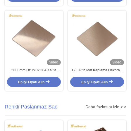
video
video
5000mm Uzunluk 304 Kalite
Gül Altın Mat Kaplama Dekoratif
Titreşim Tekniği Dekoratif
Paslanmaz Çelik Sac 4x8 Boyut
Paslanmaz Çelik Sac Levha
0.65mm Kalınlık PVD Kaplamalı
En İyi Fiyatı Alın
En İyi Fiyatı Alın
Renkli Paslanmaz Sac
Daha fazlasını izle > >