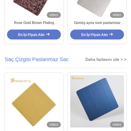
video
video
Rose Gold Brown Plating
Gümüş ayna sıvılı paslanmaz
Embossed Stainless Steel Sheet
çelik levhası 0.85 mm kalınlığı
1500x3000mm dekoratif
duvar panelleri ve dekoratif
En İyi Fiyatı Alın
En İyi Fiyatı Alın
uygulamalar için çift PVC filmi ile
kullanım için 201 derece
Saç Çizgisi Paslanmaz Sac
Daha fazlasını izle > >
video
video