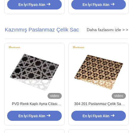
Kalınlığı Su Dalgalanması
1500x3000mm Boyutu Dekoratif
En İyi Fiyatı Alın
En İyi Fiyatı Alın
Paslanmaz Çelik Yaprak
Tavan
Kazınmış Paslanmaz Çelik Sac
Daha fazlasını izle > >
video
video
PVD Renk Kaplı Ayna Cilası
304 201 Paslanmaz Çelik Sac
Paslanmaz Çelik Aşındırma
4x8ft Ayna Kazınmış Altın Plaka
Levhası 1.0mm Kalınlık
En İyi Fiyatı Alın
En İyi Fiyatı Alın