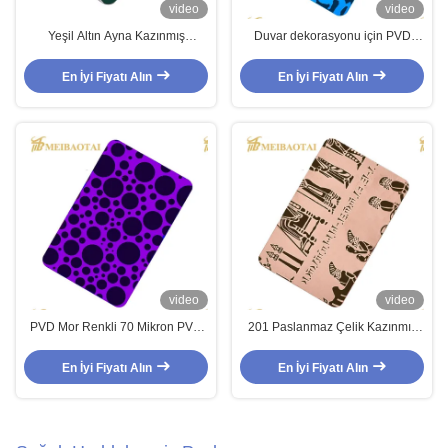
video
video
Yeşil Altın Ayna Kazınmış
Duvar dekorasyonu için PVD
Paslanmaz Çelik Sac 1219mm
cilalı SS201 malzemesi 0.65mm
Genişlik
kalınlığı kazınmış paslanmaz çelik
En İyi Fiyatı Alın
En İyi Fiyatı Alın
levha
video
video
PVD Mor Renkli 70 Mikron PVC
201 Paslanmaz Çelik Kazınmış
Filmi ve 1.15mm Kalınlığı ile
Sac Pvd Gül Altın Rengi HRB100
Çizilmiş Paslanmaz Çelik Yaprak
Sertlik
En İyi Fiyatı Alın
En İyi Fiyatı Alın