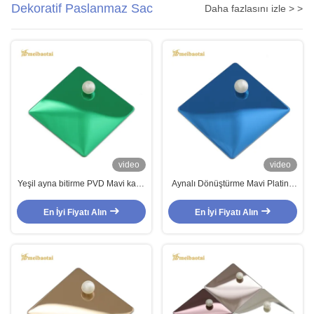
Dekoratif Paslanmaz Sac
Daha fazlasını izle > >
video
video
Yeşil ayna bitirme PVD Mavi kaplı
Aynalı Dönüştürme Mavi Plating
dekoratif paslanmaz çelik levha
Dekoratif paslanmaz çelik levha
1.2mm kalınlığı
duvar ve tavan için 0.55 mm
En İyi Fiyatı Alın
En İyi Fiyatı Alın
kalınlığında