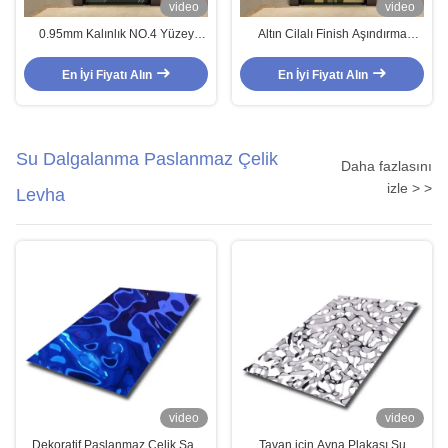
video
video
0.95mm Kalınlık NO.4 Yüzey
Altın Cilalı Finish Aşındırma
İşlemli 304 Paslanmaz Çelik
Asansör Paslanmaz Çelik Sac
Levha ve 1219x2438mm
1219x2438mm
En İyi Fiyatı Alın
En İyi Fiyatı Alın
Boyutunda Asansörler İçin
Su Dalgalanma Paslanmaz Çelik
Daha fazlasını
izle > >
Levha
video
video
Dekoratif Paslanmaz Çelik Sac
Tavan için Ayna Plakası Su