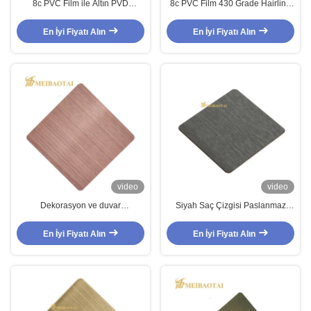
8c PVC Film ile Altın PVD
8c PVC Film 430 Grade Hairline
Kaplamalı Saç Çizgili Paslanmaz
Ticari Mutfak için Paslanmaz
Çelik Levha, 1219x2438mm
Çelik Taş 1219x2438mm
En İyi Fiyatı Alın
En İyi Fiyatı Alın
Boyutunda
video
video
Dekorasyon ve duvar
Siyah Saç Çizgisi Paslanmaz
uygulamaları için parmak izi
Çelik Sac Kumlanmış 0.45mm
önleyici PVD Gül kaplı 304 saç
Kalınlık
En İyi Fiyatı Alın
En İyi Fiyatı Alın
çizgisi paslanmaz çelik levha