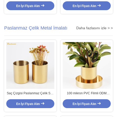
Çizgisi Paslanmaz Çelik Duvar
Çelik Sac Rose Gold GB
Panelleri 4x10 PVD
Standardı
En İyi Fiyatı Alın
En İyi Fiyatı Alın
Paslanmaz Çelik Metal İmalatı
Daha fazlasını izle > >
Saç Çizgisi Paslanmaz Çelik Sac
100 mikron PVC Filmli ODM
İmalatı PVD Kaplamalı 40-80mm
Paslanmaz Çelik Metal İmalat
Dimater
Saksı
En İyi Fiyatı Alın
En İyi Fiyatı Alın