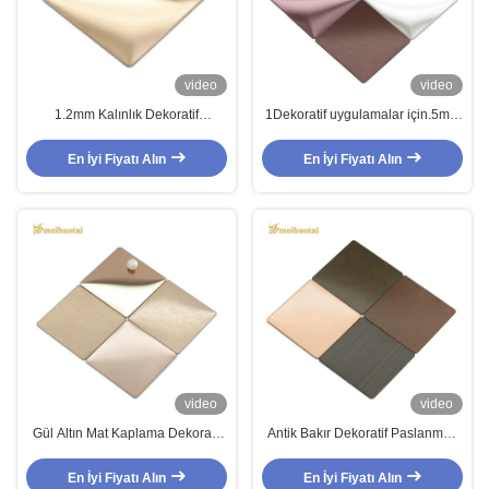
video
video
1.2mm Kalınlık Dekoratif
1Dekoratif uygulamalar için.5mm
Paslanmaz Çelik Sac 201J1 j2
kalınlığında 10C PVC filmi ile
304 Altın Gül Altın Mavi Mor
cilalanmış PVD kaplı SS levhası
En İyi Fiyatı Alın
En İyi Fiyatı Alın
video
video
Gül Altın Mat Kaplama Dekoratif
Antik Bakır Dekoratif Paslanmaz
Paslanmaz Çelik Sac 4x8
Çelik Sac Kumlanmış Titreşim
0.65mm Kalınlık
En İyi Fiyatı Alın
En İyi Fiyatı Alın