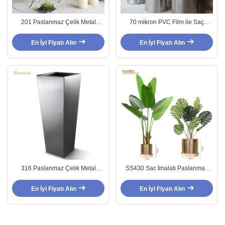
201 Paslanmaz Çelik Metal
70 mikron PVC Film ile Saç
İmalat, 3.0mm Metal Çerçeve
Çizgisi Paslanmaz Çelik Özel
İmalatı
Metal İmalat 1m
En İyi Fiyatı Alın
En İyi Fiyatı Alın
316 Paslanmaz Çelik Metal
SS430 Sac İmalatı Paslanmaz
İmalat 100mm Çap NO.4 Yüzey
Çelik 200mm Dimetre İnce Çizgi
Yüzeyi
En İyi Fiyatı Alın
En İyi Fiyatı Alın