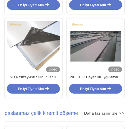
Paslanmaz Çelik Yaprak
1240mm Genişlik
En İyi Fiyatı Alın
En İyi Fiyatı Alın
video
video
NO.4 Yüzey 4x8 Sürdürülebilir
201 J1 J2 Dayanıklı uygulamalar
430 Paslanmaz Çelik Yaprak
için 2B yüzey finişi ile soğuk
Soğuk Çelik
lastikli paslanmaz çelik levhası
En İyi Fiyatı Alın
En İyi Fiyatı Alın
4x8
paslanmaz çelik kiremit döşeme
Daha fazlasını izle > >