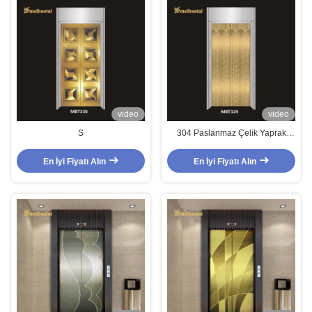
video
video
S
304 Paslanmaz Çelik Yaprak
1500mm Genişliği 8K Yüzeyi
2.0mm Kalınlığı
En İyi Fiyatı Alın
En İyi Fiyatı Alın