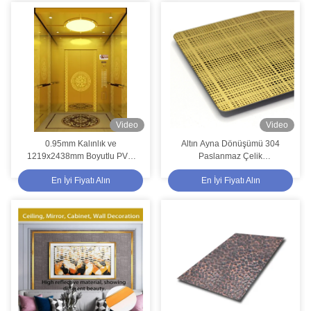
Video
Video
0.95mm Kalınlık ve
Altın Ayna Dönüşümü 304
1219x2438mm Boyutlu PVD
Paslanmaz Çelik
Altın Ayna Asansör Paslanmaz
1219x3048mm lüks duvar
En İyi Fiyatı Alın
En İyi Fiyatı Alın
Çelik Levha
panelleri için kazınmış dekoratif
levha