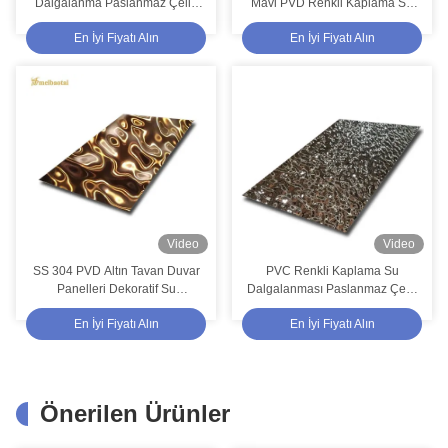
Dalgalanma Paslanmaz Çelik
Mavi PVD Renkli Kaplama Su
Levha
Dalgalanması
En İyi Fiyatı Alın
En İyi Fiyatı Alın
Video
Video
SS 304 PVD Altın Tavan Duvar
PVC Renkli Kaplama Su
Panelleri Dekoratif Su
Dalgalanması Paslanmaz Çelik
Dalgalanma Plakası
Sac Dekorasyon Duvarı
En İyi Fiyatı Alın
En İyi Fiyatı Alın
Önerilen Ürünler