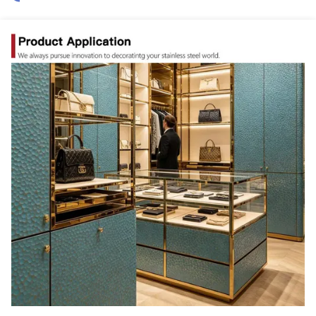
Aisi 304 Kimyasal Aşındırma Paslanmaz Çelik Sac 1.0mm Soğuk Haddelenmiş Tekniği
Dekoratif Kullanım için Ayna Yüzeyli Altın Renkli Kaplama ve 0,65mm Kalınlığa Sahip Damgalı Paslanmaz Çelik Sac
Çift PVC Filmli 4x8 Kabartmalı Paslanmaz Çelik Sac SUS201 Malzeme
Rhombus 0.6 Mm Paslanmaz Çelik Sac 8x4 Damgalı LISCO Malzeme
8ft Kabartmalı Paslanmaz Çelik Sac, Damgalı Eşkenar Dörtgen Ss Altın Ayna Levha
201 Paslanmaz Çelik Kazınmış Sac Pvd Gül Altın Rengi HRB100 Sertlik
201 Paslanmaz Çelik Elmas Levha Levha AISI Standardı 0.75mm Kalınlık
7C PVC Kabartmalı Paslanmaz Çelik Levha, Ss Altın Levha 8ft Uzunluk
7C PVC Film Ss 304 Sac Ayna Finish 1.2mm Kalınlık HV230 Sertlik
Altıgen Altın Kaplama Paslanmaz Çelik Sac 10ft Uzunluk TISCO Malzeme
ASTM 304 Paslanmaz Çelik Metal İmalat 200mm Çap PVD Kaplama
PVD Altın Renk 30mm Kalınlığı Lazer Kesim Paslanmaz Çelik Oda Bölücü Dekoratif Çelik Gizlilik Paneli