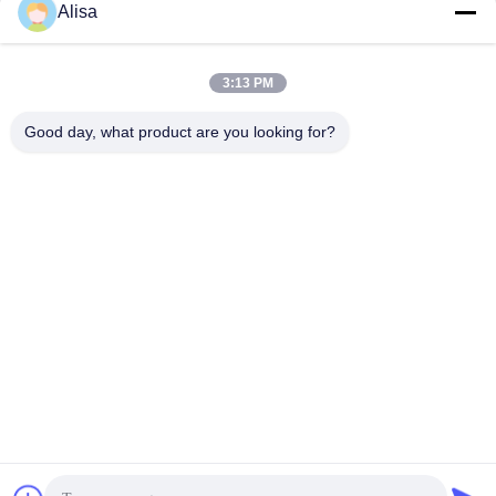
Alisa
Hızlı İletişim
3:13 PM
Adres
Good day, what product are you looking for?
İhracat Ofisi Adres: Room 1919, Floor 19, Veinna binası,
Chencun, Shunde, Foshan, Guangdong, Çin
tele
86-757-2332-8960
E-posta
info@meibaotai.com
Gizlilik Politikası
|
Site Haritası
| Çin iyi. Kalite Asansör
Paslanmaz Sac Tedarikçi. Telif hakkı © 2022-2026 Foshan
Meibaotai Stainless Steel Products Co., Ltd. Hepsi. Haklar