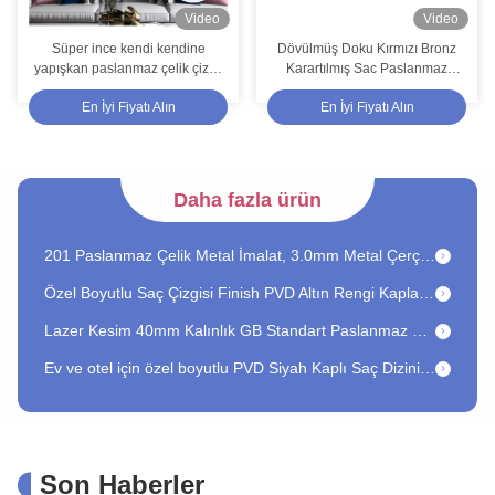
Video
Video
7C PVC Film Ss 304 Sac Ayna Finish 1.2mm Kalınlık HV230 Sertlik
Süper ince kendi kendine
Dövülmüş Doku Kırmızı Bronz
yapışkan paslanmaz çelik çizgi,
Karartılmış Sac Paslanmaz
Altıgen Altın Kaplama Paslanmaz Çelik Sac 10ft Uzunluk TISCO Malzeme
duvar ve mobilya dekorasyonu
Çelik Sac
En İyi Fiyatı Alın
En İyi Fiyatı Alın
için esnek metal rulo, stokta
ASTM 304 Paslanmaz Çelik Metal İmalat 200mm Çap PVD Kaplama
çoklu renkler
PVD Altın Renk 30mm Kalınlığı Lazer Kesim Paslanmaz Çelik Oda Bölücü Dekoratif Çelik Gizlilik Paneli
Daha fazla ürün
2 mm kalınlıkta Özel Paslanmaz Çelik Boru Bükme Antika renk TISCO
201 Paslanmaz Çelik Metal İmalat, 3.0mm Metal Çerçeve İmalatı
Özel Boyutlu Saç Çizgisi Finish PVD Altın Rengi Kaplamalı Paslanmaz Çelik Oda Bölücü
Lazer Kesim 40mm Kalınlık GB Standart Paslanmaz Çelik Oda Bölücü Metal Oda Bölücü
Ev ve otel için özel boyutlu PVD Siyah Kaplı Saç Dizini Paslanmaz Çelik Oda Bölücü
3048mm HRB100 Gül Rengi Saç Çizgili Paslanmaz Çelik Oda Bölücü ve Dekoratif Metal Perde
201 Paslanmaz Çelik Sac Mutfak Duvarları İçin 0.75mm Kalın ASTM Standardı
Mutfak Duvar Kaplama Denetleyicisi için POSCO Kabartmalı Paslanmaz Çelik Levha
Son Haberler